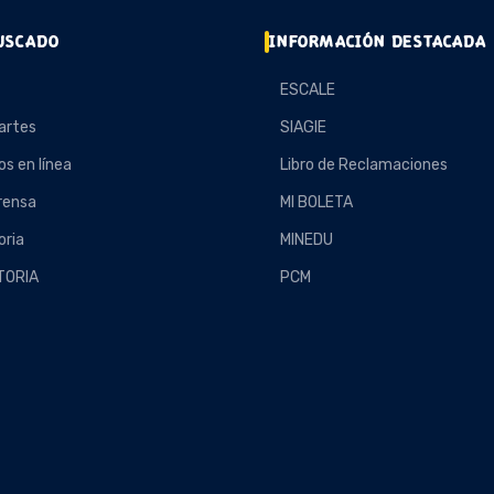
USCADO
INFORMACIÓN DESTACADA
ESCALE
artes
SIAGIE
os en línea
Libro de Reclamaciones
rensa
MI BOLETA
ria
MINEDU
TORIA
PCM