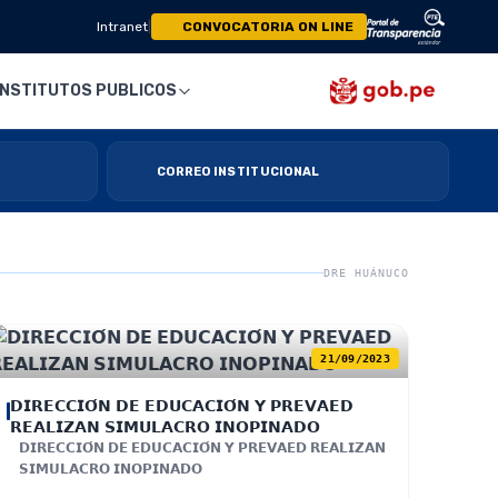
Intranet
|
CONVOCATORIA ON LINE
INSTITUTOS PUBLICOS
CORREO INSTITUCIONAL
DRE HUÁNUCO
21/09/2023
𝗗𝗜𝗥𝗘𝗖𝗖𝗜𝗢́𝗡 𝗗𝗘 𝗘𝗗𝗨𝗖𝗔𝗖𝗜𝗢́𝗡 𝗬 𝗣𝗥𝗘𝗩𝗔𝗘𝗗
𝗥𝗘𝗔𝗟𝗜𝗭𝗔𝗡 𝗦𝗜𝗠𝗨𝗟𝗔𝗖𝗥𝗢 𝗜𝗡𝗢𝗣𝗜𝗡𝗔𝗗𝗢
𝗗𝗜𝗥𝗘𝗖𝗖𝗜𝗢́𝗡 𝗗𝗘 𝗘𝗗𝗨𝗖𝗔𝗖𝗜𝗢́𝗡 𝗬 𝗣𝗥𝗘𝗩𝗔𝗘𝗗 𝗥𝗘𝗔𝗟𝗜𝗭𝗔𝗡
𝗦𝗜𝗠𝗨𝗟𝗔𝗖𝗥𝗢 𝗜𝗡𝗢𝗣𝗜𝗡𝗔𝗗𝗢