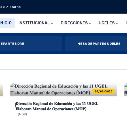
 a 5:30 tarde
INICIO
INSTITUCIONAL
DIRECCIONES
UGELES
E PARTES DRE
MESA DE PARTES UGELES
26/09/2023
𝐃𝐢𝐫𝐞𝐜𝐜𝐢𝐨́𝐧 𝐑𝐞𝐠𝐢𝐨𝐧𝐚𝐥 𝐝𝐞 𝐄𝐝𝐮𝐜𝐚𝐜𝐢𝐨́𝐧 𝐲 𝐥𝐚𝐬 𝟏𝟏 𝐔𝐆𝐄𝐋
𝐄𝐥𝐚𝐛𝐨𝐫𝐚𝐧 𝐌𝐚𝐧𝐮𝐚𝐥 𝐝𝐞 𝐎𝐩𝐞𝐫𝐚𝐜𝐢𝐨𝐧𝐞𝐬 (𝐌𝐎𝐏)
(MOP)