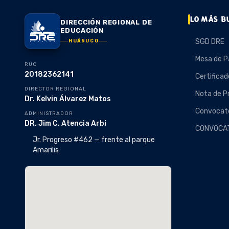
LO MÁS B
DIRECCIÓN REGIONAL DE
EDUCACIÓN
SGD DRE
HUÁNUCO
Mesa de P
RUC
20182362141
Certificad
DIRECTOR REGIONAL
Nota de P
Dr. Kelvin Álvarez Matos
Convocato
ADMINISTRADOR
DR. Jim C. Atencia Arbi
CONVOCA
Jr. Progreso #462 — frente al parque
Amarilis