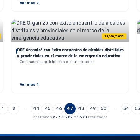
Ver más
15/09/2023
DRE Organizó con éxito encuentro de alcaldes distritales
y provinciales en el marco de la emergencia educativa
Con masiva participacion de autoridades
Ver más
1
2
…
44
45
46
47
48
49
50
…
54
55
Mostrando
277
al
282
de
330
resultados