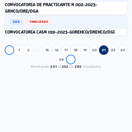
CONVOCATORIA DE PRACTICANTE N 002-2023-
GRHCO/DRE/DGA
CAS
FINALIZADO
CONVOCATORIA CASN 019-2023-GOREHCO/DREHCO/DGI
…
1
2
15
16
17
18
19
20
21
22
23
24
Mostrando
241
al
252
de
282
resultados