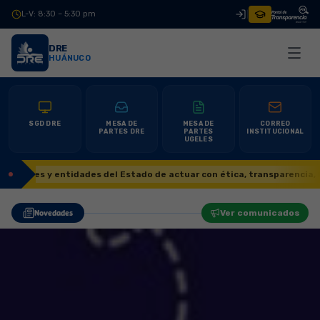
L-V: 8:30 – 5:30 pm
|
DRE
HUÁNUCO
SGD DRE
MESA DE
MESA DE
CORREO
PARTES DRE
PARTES
INSTITUCIONAL
UGELES
tidades del Estado de actuar con ética, transparencia, honestidad y re
Novedades
Ver comunicados