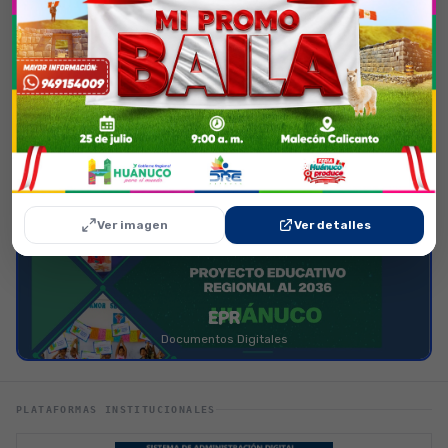
Presupuesto
Registro de Visitas
Boletín Informativo
Directorio DRE-UGEL
Ver imagen
Ver detalles
EPR
Documentos Digitales
PLATAFORMAS INSTITUCIONALES