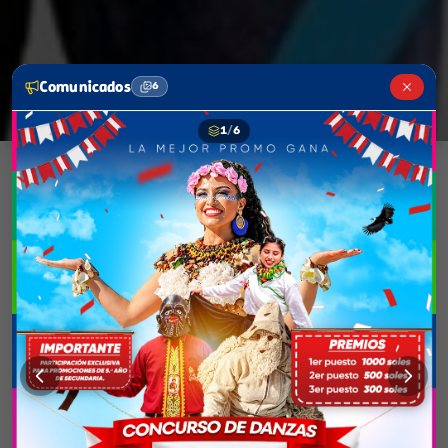
Comunicados
6
1
/
6
Accesos Rápidos
Directorio Institucional
Gestión de Documentos
Galería de Imágenes
SIAGIE