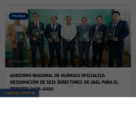
PRENSA
01 Jun 2026
GOBIERNO REGIONAL DE HUÁNUCO OFICIALIZA
DESIGNACIÓN DE SEIS DIRECTORES DE UGEL PARA EL
PERIODO 2026–2030
Visitas:
234935
Leer