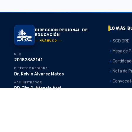
LO MÁS B
DIRECCIÓN REGIONAL DE
EDUCACIÓN
SGD DRE
HUÁNUCO
Mesa de P
RUC
20182362141
Certificad
DIRECTOR REGIONAL
Nota de P
Dr. Kelvin Álvarez Matos
Convocato
ADMINISTRADOR
DR. Jim C. Atencia Arbi
CONVOCA
Jr. Progreso #462 — frente al parque
Amarilis