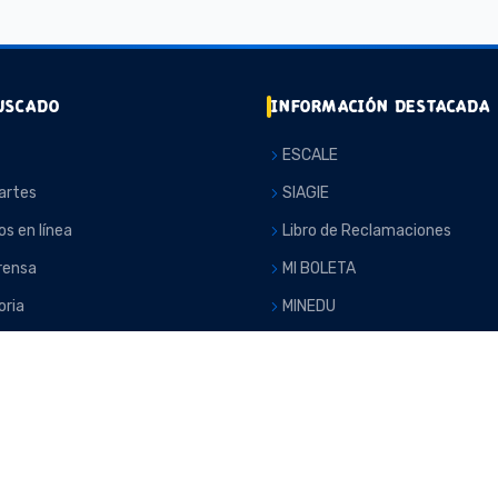
USCADO
INFORMACIÓN DESTACADA
ESCALE
artes
SIAGIE
os en línea
Libro de Reclamaciones
rensa
MI BOLETA
ria
MINEDU
TORIA
PCM