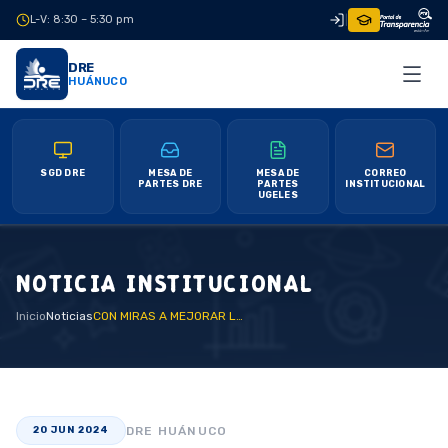
L-V: 8:30 – 5:30 pm
|
DRE
HUÁNUCO
SGD DRE
MESA DE
MESA DE
CORREO
PARTES DRE
PARTES
INSTITUCIONAL
UGELES
NOTICIA INSTITUCIONAL
Inicio
Noticias
CON MIRAS A MEJORAR LA CALIDAD EDUCTATIVA EN LEONCIO PRADO
DRE HUÁNUCO
20 JUN 2024