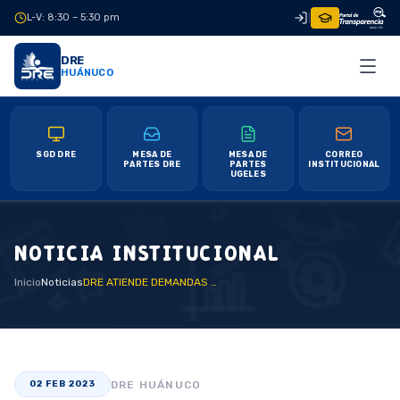
L-V: 8:30 – 5:30 pm
|
DRE
HUÁNUCO
SGD DRE
MESA DE
MESA DE
CORREO
PARTES DRE
PARTES
INSTITUCIONAL
UGELES
NOTICIA INSTITUCIONAL
Inicio
Noticias
DRE ATIENDE DEMANDAS DE SUTEP HUÁNUCO
DRE HUÁNUCO
02 FEB 2023