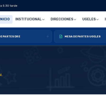
 a 5:30 tarde
INICIO
INSTITUCIONAL
DIRECCIONES
UGELES
E PARTES DRE
MESA DE PARTES UGELES
𝗠𝗶𝗻𝗶𝘀𝘁𝗿𝗮 𝗱𝗲 𝗔𝗴𝗿𝗶𝗰𝘂𝗹𝘁𝘂𝗿𝗮 𝘆 𝗚𝗼𝗯𝗲𝗿𝗻𝗮𝗱𝗼𝗿 𝗥𝗲𝗴𝗶𝗼𝗻𝗮𝗹 𝗜𝗻𝗶𝗰𝗶𝗮𝗻 𝗲𝗹 𝗔ñ𝗼 𝗘𝘀𝗰𝗼𝗹𝗮𝗿 2023, 𝗱𝗲𝘀𝗱𝗲 𝗦𝗮𝗻 𝗥𝗮𝗳𝗮𝗲𝗹 𝗔𝗺𝗯𝗼