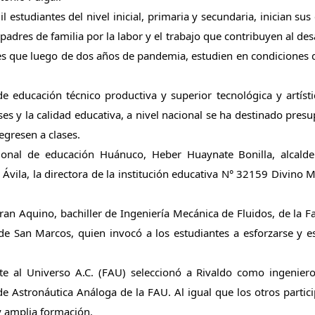
studiantes del nivel inicial, primaria y secundaria, inician sus c
padres de familia por la labor y el trabajo que contribuyen al desa
jes que luego de dos años de pandemia, estudien en condiciones q
 educación técnico productiva y superior tecnológica y artístic
ases y la calidad educativa, a nivel nacional se ha destinado presu
gresen a clases. 
egional de educación Huánuco, Heber Huaynate Bonilla, alcalde 
 Ávila, la directora de la institución educativa N° 32159 Divino M
an Aquino, bachiller de Ingeniería Mecánica de Fluidos, de la Fa
de San Marcos, quien invocó a los estudiantes a esforzarse y es
 al Universo A.C. (FAU) seleccionó a Rivaldo como ingeniero 
e Astronáutica Análoga de la FAU. Al igual que los otros partici
y amplia formación.