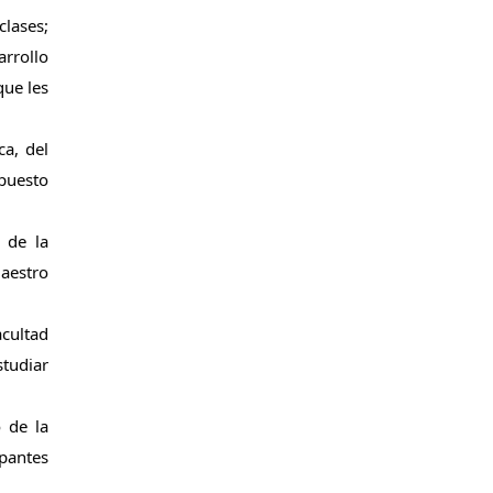
lases; 
rrollo 
ue les 
a, del 
puesto 
de la 
aestro 
cultad 
tudiar 
de la 
pantes 