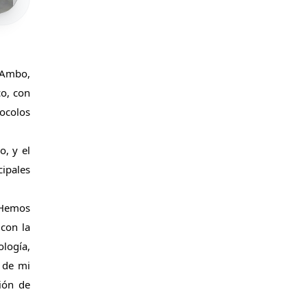
 Ambo, 
o, con 
colos 
, y el 
ipales 
 Hemos 
con la 
logía, 
 de mi 
ión de 