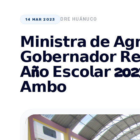
DRE HUÁNUCO
14 MAR 2023
𝗠𝗶𝗻𝗶𝘀𝘁𝗿𝗮 𝗱𝗲 𝗔𝗴𝗿
𝗚𝗼𝗯𝗲𝗿𝗻𝗮𝗱𝗼𝗿 𝗥𝗲𝗴
𝗔ñ𝗼 𝗘𝘀𝗰𝗼𝗹𝗮𝗿 2023
𝗔𝗺𝗯𝗼