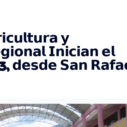
𝗶𝗰𝘂𝗹𝘁𝘂𝗿𝗮 𝘆
𝗶𝗼𝗻𝗮𝗹 𝗜𝗻𝗶𝗰𝗶𝗮𝗻 𝗲𝗹
, 𝗱𝗲𝘀𝗱𝗲 𝗦𝗮𝗻 𝗥𝗮𝗳𝗮