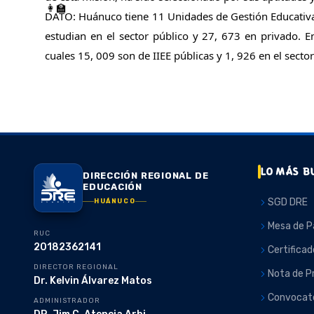
DATO: Huánuco tiene 11 Unidades de Gestión Educativa L
estudian en el sector público y 27, 673 en privado. E
cuales 15, 009 son de IIEE públicas y 1, 926 en el secto
LO MÁS B
DIRECCIÓN REGIONAL DE
EDUCACIÓN
SGD DRE
HUÁNUCO
Mesa de P
RUC
20182362141
Certificad
DIRECTOR REGIONAL
Nota de P
Dr. Kelvin Álvarez Matos
Convocato
ADMINISTRADOR