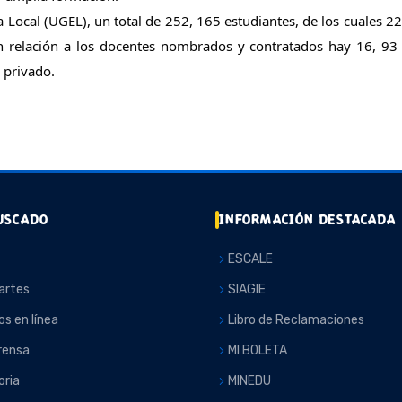
ocal (UGEL), un total de 252, 165 estudiantes, de los cuales 22
n relación a los docentes nombrados y contratados hay 16, 93 
r privado.
USCADO
INFORMACIÓN DESTACADA
ESCALE
artes
SIAGIE
os en línea
Libro de Reclamaciones
rensa
MI BOLETA
ria
MINEDU