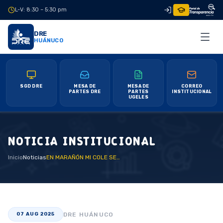
L-V: 8:30 – 5:30 pm
|
DRE
HUÁNUCO
SGD DRE
MESA DE
MESA DE
CORREO
PARTES DRE
PARTES
INSTITUCIONAL
UGELES
NOTICIA INSTITUCIONAL
Inicio
Noticias
EN MARAÑÓN MI COLE SEGURO PERMITIRÁ AMPLIAR SERVICIOS EDUCATIVOS EN ZONAS ALEJADAS
DRE HUÁNUCO
07 AUG 2025