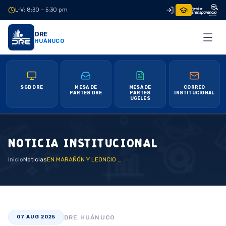
L-V: 8:30 – 5:30 pm
|
DRE
HUÁNUCO
SGD DRE
MESA DE
MESA DE
CORREO
PARTES DRE
PARTES
INSTITUCIONAL
UGELES
NOTICIA INSTITUCIONAL
Inicio
Noticias
EN MARAÑÓN Y LEONCIO PRADO DOCENTES SE CAPACITAN EN GESTIÓN DE RIESGOS Y DESASTRES
DRE HUÁNUCO
07 AUG 2025