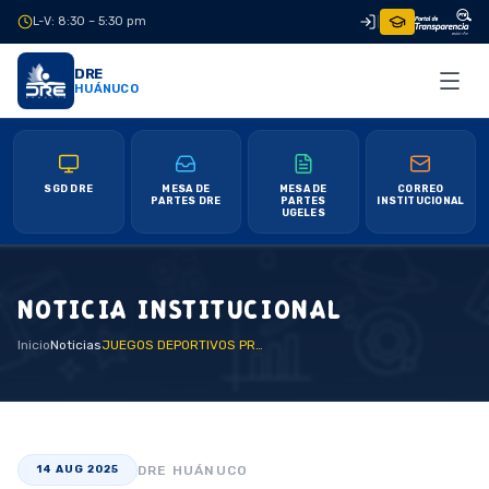
L-V: 8:30 – 5:30 pm
|
DRE
HUÁNUCO
SGD DRE
MESA DE
MESA DE
CORREO
PARTES DRE
PARTES
INSTITUCIONAL
UGELES
NOTICIA INSTITUCIONAL
Inicio
Noticias
JUEGOS DEPORTIVOS PREMIA A LOS CAMPEONES DE FÚTBOL DAMAS Y HANDBALL EN AMBOS GÉNEROS
DRE HUÁNUCO
14 AUG 2025