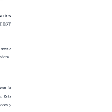
arios
 FEST
l queso
ndera.
con la
s. Esta
ueces y