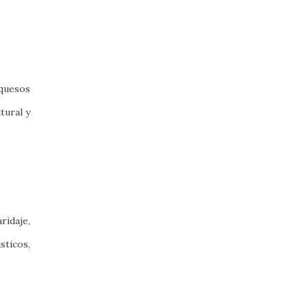
 quesos
tural y
idaje,
sticos,