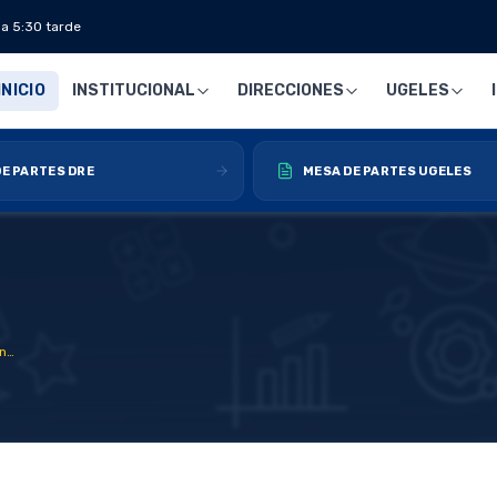
 a 5:30 tarde
INICIO
INSTITUCIONAL
DIRECCIONES
UGELES
E PARTES DRE
MESA DE PARTES UGELES
El QUESO FEST Huánuco 2025: Gobierno Regional Huánuco inicia acondicionamiento del Complejo para el Festival del Queso