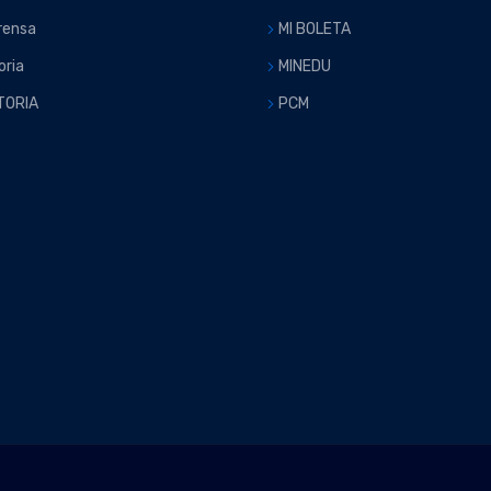
rensa
MI BOLETA
ria
MINEDU
TORIA
PCM