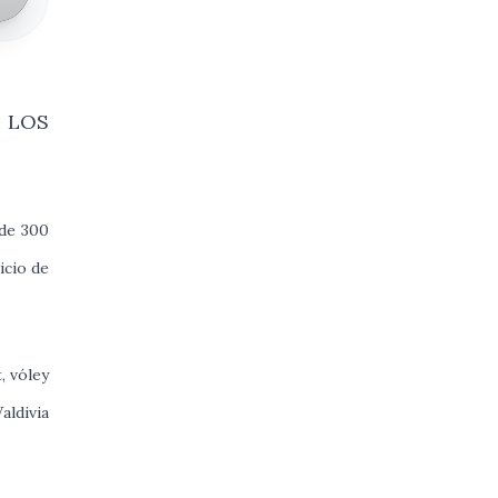
E LOS
 de 300
icio de
, vóley
aldivia