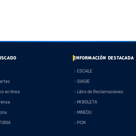
USCADO
INFORMACIÓN DESTACADA
ESCALE
artes
SIAGIE
os en línea
Libro de Reclamaciones
rensa
MI BOLETA
ria
MINEDU
TORIA
PCM