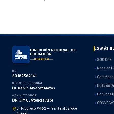
LO MÁS B
DIRECCIÓN REGIONAL DE
EDUCACIÓN
SGD DRE
HUÁNUCO
Mesa de P
RUC
20182362141
Certificad
DIRECTOR REGIONAL
Nota de P
Dr. Kelvin Álvarez Matos
Convocato
ADMINISTRADOR
DR. Jim C. Atencia Arbi
CONVOCA
Jr. Progreso #462 — frente al parque
Amarilis