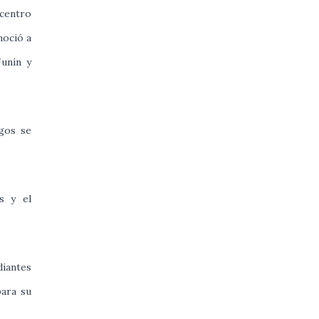
 centro
noció a
Junín y
egos se
s y el
diantes
para su