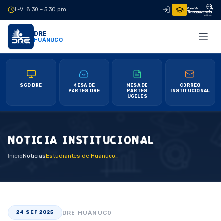
L-V: 8:30 – 5:30 pm
|
DRE
HUÁNUCO
SGD DRE
MESA DE
MESA DE
CORREO
PARTES DRE
PARTES
INSTITUCIONAL
UGELES
NOTICIA INSTITUCIONAL
Inicio
Noticias
Estudiantes de Huánuco, Yarowilca y Leoncio Prado brillan en la Olimpiada Nacional Escolar de Matemáticas 2025 etapa regional
DRE HUÁNUCO
24 SEP 2025