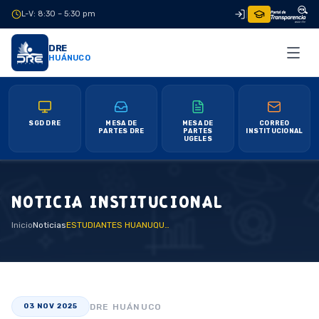
L-V: 8:30 – 5:30 pm
|
DRE
HUÁNUCO
SGD DRE
MESA DE
MESA DE
CORREO
PARTES DRE
PARTES
INSTITUCIONAL
UGELES
NOTICIA INSTITUCIONAL
Inicio
Noticias
ESTUDIANTES HUANUQUEÑOS DEL COLEGIO ISAAC NEWTON BRILLAN EN FERIA INTERNACIONAL DE CIENCIA EN BRASIL
DRE HUÁNUCO
03 NOV 2025