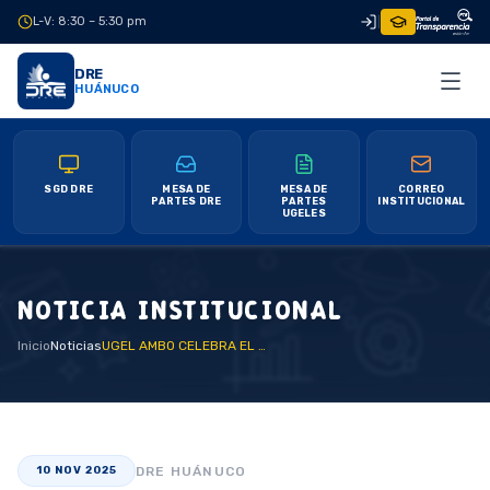
L-V: 8:30 – 5:30 pm
|
DRE
HUÁNUCO
SGD DRE
MESA DE
MESA DE
CORREO
PARTES DRE
PARTES
INSTITUCIONAL
UGELES
NOTICIA INSTITUCIONAL
Inicio
Noticias
UGEL AMBO CELEBRA EL DÍA DE LA EDUCACIÓN PRIMARIA CON UNA SEMANA DE ACTIVIDADES CULTURALES Y ACADÉMICAS
DRE HUÁNUCO
10 NOV 2025