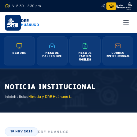
L-V: 8:30 – 5:30 pm
|
DRE
HUÁNUCO
SGD DRE
MESA DE
MESA DE
CORREO
PARTES DRE
PARTES
INSTITUCIONAL
UGELES
NOTICIA INSTITUCIONAL
Inicio
Noticias
Minedu y DRE Huánuco impulsan la mejora educativa en Tingo María con III Asistencia Técnica
DRE HUÁNUCO
19 NOV 2025