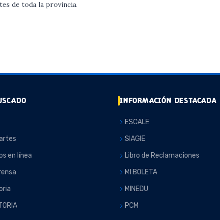
tes de toda la provincia.
USCADO
INFORMACIÓN DESTACADA
ESCALE
artes
SIAGIE
os en línea
Libro de Reclamaciones
rensa
MI BOLETA
ria
MINEDU
TORIA
PCM