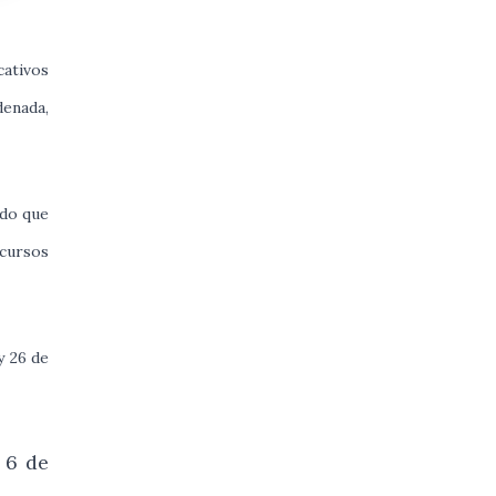
cativos
denada,
ndo que
ecursos
y 26 de
 6 de