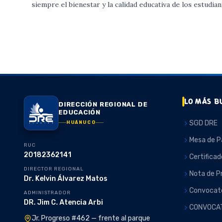
siempre el bienestar y la calidad educativa de los estudian
LO MÁS B
DIRECCIÓN REGIONAL DE
EDUCACIÓN
SGD DRE
HUÁNUCO
Mesa de P
RUC
20182362141
Certificad
DIRECTOR REGIONAL
Nota de P
Dr. Kelvin Álvarez Matos
Convocato
ADMINISTRADOR
DR. Jim C. Atencia Arbi
CONVOCA
Jr. Progreso #462 — frente al parque