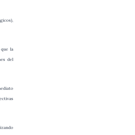
gicos),
 que la
nes del
mediato
ctivas
rizando