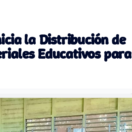
icia la Distribución de
riales Educativos para