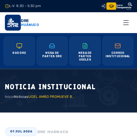
L-V: 8:30 – 5:30 pm
|
DRE
HUÁNUCO
SGD DRE
MESA DE
MESA DE
CORREO
PARTES DRE
PARTES
INSTITUCIONAL
UGELES
NOTICIA INSTITUCIONAL
Inicio
Noticias
UGEL AMBO PROMUEVE BUENA CONVIVENCIA ESCOLAR
DRE HUÁNUCO
01 JUL 2026