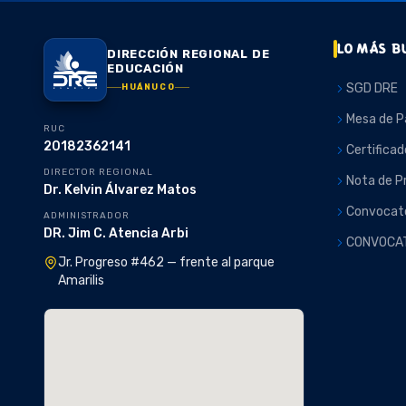
LO MÁS B
DIRECCIÓN REGIONAL DE
EDUCACIÓN
SGD DRE
HUÁNUCO
Mesa de P
RUC
20182362141
Certificad
DIRECTOR REGIONAL
Nota de P
Dr. Kelvin Álvarez Matos
Convocato
ADMINISTRADOR
DR. Jim C. Atencia Arbi
CONVOCA
Jr. Progreso #462 — frente al parque
Amarilis