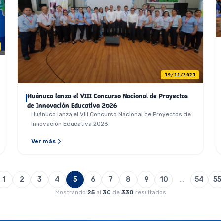
19/11/2025
Huánuco lanza el VIII Concurso Nacional de Proyectos
de Innovación Educativa 2026
Huánuco lanza el VIII Concurso Nacional de Proyectos de
Innovación Educativa 2026
Ver más
1
2
3
4
5
6
7
8
9
10
…
54
55
Mostrando
25
al
30
de
330
resultados